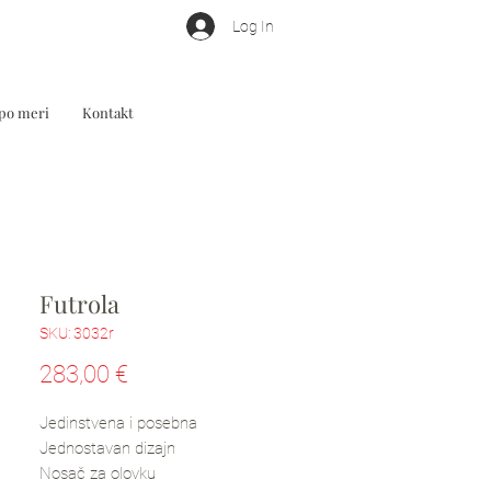
Log In
 po meri
Kontakt
Futrola
SKU: 3032r
Price
283,00 €
Jedinstvena i posebna
Jednostavan dizajn
Nosač za olovku