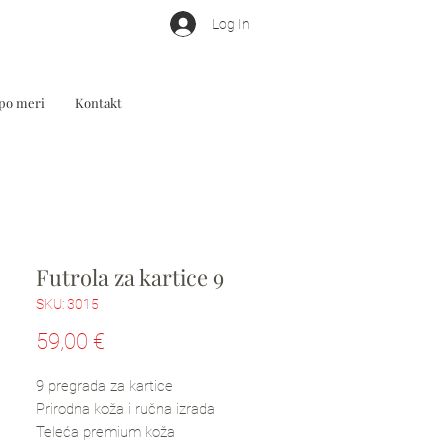
Log In
 po meri
Kontakt
Futrola za kartice 9
SKU: 3015
Price
59,00 €
9 pregrada za kartice
Prirodna koža i ručna izrada
Teleća premium koža