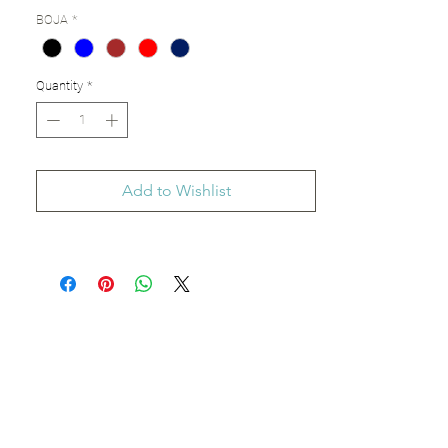
Tekstilna postava
BOJA
*
11cm x 8cm (Debljina: 0.4cm)
Quantity
*
Add to Wishlist