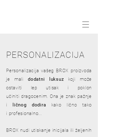
PERSONALIZACIJA
Personalizacija vašeg BROX proizvoda
je mali
dodatni luksuz
koji može
ostaviti lep utisak i poklon
učiniti dragocenim. Ona je znak pažnje
i
ličnog dodira
kako lično tako
i profesionalno...
BROX nudi utiskanje inicijala ili željenih